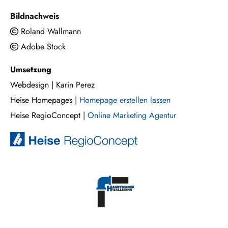
Bild­nach­weis
Roland Wallmann

Adobe Stock

Um­set­zung
Webdesign | Karin Perez
Heise Home­pages |
Home­page er­stel­len las­sen
Heise Re­gio­Con­cept |
On­line Mar­ke­ting Agen­tur