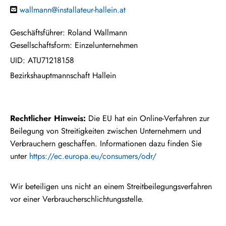
wallmann@installateur-hallein.at

Geschäftsführer: Roland Wallmann
Gesellschaftsform: Einzelunternehmen
UID: ATU71218158
Bezirkshauptmannschaft Hallein
Recht­li­cher Hin­weis:
Die EU hat ein On­line-Ver­fah­ren zur
Bei­le­gung von Strei­tig­kei­ten zwi­schen Un­ter­neh­mern und
Ver­brau­chern ge­schaf­fen. In­for­ma­tio­nen dazu fin­den Sie
unter
https://ec.europa.eu/consumers/odr/
Wir be­tei­ligen uns nicht an einem Streit­bei­le­gungs­ver­fah­ren
vor einer Ver­brau­cher­schlich­tungs­stel­le.